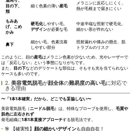
眉周り、
メラニンに反応しにくく、
目の下、
細く色素の薄い
産毛
熱が毛根まで届きにくい
頬
もみあ
硬毛化
しやすい毛、
中途半端な照射で硬毛化、
げ、こめ
デザイン
が必要な毛
細かい形が作れない
かみ
細かい毛、色素沈着
照射漏れや痛みの懸念、肌
鼻下
しやすい部分
トラブルのリスク
このように、顔の
産毛
はメラニン色素が少ないため、光やレーザーで
は「反応しない」という事態になりがちです。
また、
目の下
などのデリケートな部位は、そもそも光を当てられない
ケースも多いのです。
2.
美容電気脱毛
が
顔全体
の
難易度の高い毛
に対応で
きる理由
〜「1本1本確実」だから、どこでも妥協しない〜
美容電気脱毛（
ニードル脱毛
）は、特殊なプローブを使用し、
毛質や
肌色に左右されず
発毛組織に
1本1本直接アプローチ
する脱毛法です。
🎯 【確実性】
顔の細かいデザイン
も自由自在！