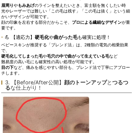
眉周り
や
もみあげ
のラインを整えたいとき、富士額を無くしたい時
光やレーザーでは難しい「この毛は残す」「この毛は抜く」という細
かいデザインが可能です。
顔の印象を左右する部分だからこそ、
プロによる繊細なデザイン
が重
要です。
💪 【適応力】
硬毛化
や
曲がった毛
も確実に処理！
ベビースキンが推奨する「ブレンド法」は、2種類の電気の相乗効果
で、
硬毛化してしまった毛
や
毛穴の中で曲がって生えている毛
など
難易度の高い毛にも確実性の高い処理が可能です。
目の下
など、痛みを感じやすい部分も、ブレンド法で丁寧にアプロー
チします。
3. 【Before/After公開】
顔のトーンアップ
と
つるつ
る
な仕上がり！