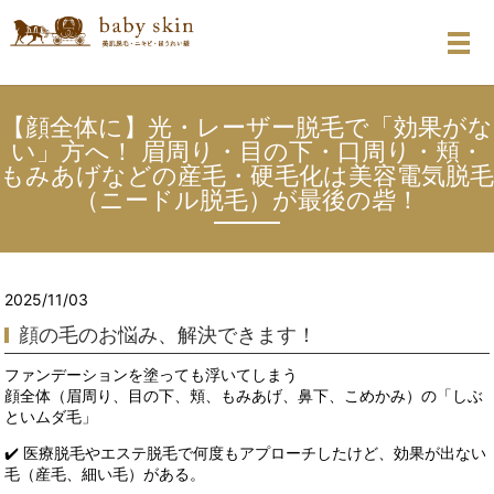
メ
【顔全体に】光・レーザー脱毛で「効果がな
い」方へ！ 眉周り・目の下・口周り・頬・
もみあげなどの産毛・硬毛化は美容電気脱毛
（ニードル脱毛）が最後の砦！
2025/11/03
顔の毛のお悩み、解決できます！
ファンデーションを塗っても浮いてしまう
顔全体（眉周り、目の下、頬、もみあげ、鼻下、こめかみ）の「しぶ
といムダ毛」
✔️ 医療脱毛やエステ脱毛で何度もアプローチしたけど、効果が出ない
毛（産毛、細い毛）がある。