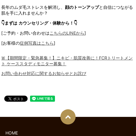
長年のムダ毛ストレスを解消し、
顔のトーンアップ
と自信につながる
肌を手に入れませんか？
👇まずは
カウンセリング
・体験
から！👇
[ご予約・お問い合わせは
こちらのLINEから
]
[お客様の
症例写真はこちら
]
🚨【期間限定・緊急募集！】ニキビ・肌質改善に！FCRトリートメン
ト ケーススタディモニター募集！
お問い合わせ対応に関するお知らせとお詫び
HOME