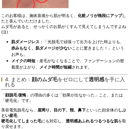
このお客様は、施術直後から肌が明るく、
化粧ノリが格段にアップ
し
たと喜んでいただけました。
ムダ毛があると、せっかくのお肌がくすんで見えてしまうんですよね
(泣)
肌ダメージレス
：「光脱毛で頑張って出力を上げた時よりも、
赤みもなく、肌ダメージが少ない
ことに驚きました！」という
お声も。
メイクの時短
：産毛がなくなることで、ファンデーションの密
着度が上がり、
メイク時間が短縮
されます。
4. まとめ：
顔のムダ毛
をゼロにして
透明感
を手に入
れる
「
顔脱毛 後悔
」の理由の多くは「効果が出なかった」こと、または
「硬毛化」です。
美容電気脱毛なら、
眉周り、目の下、頬、鼻下
といった顔全体の
しぶ
とい産毛
硬毛化してしまった毛
にも対応し、
透明感あふれるつるつるな肌
を取
り戻せます。