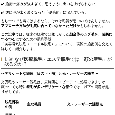
✔️ 施術の痛みが強すぎて、思うように出力を上げられない。
✔️ 逆に毛が太く濃くなった「硬毛化」に悩んでいる。
もし一つでも当てはまるなら、それは毛質が悪いのではありません。
アプローチ方法が毛質に合っていなかっただけ
かもしれません。
この記事では、従来の脱毛では難しかった
顔全体
のムダ毛を、
確実に
つるつるにする
ための最終手段
「美容電気脱毛（ニードル脱毛）」について、実際の施術例を交えて
詳しくご紹介します。
1. 🚨 なぜ
医療脱毛
・
エステ脱毛
では「
顔の産毛
」が
残るのか？
〜デリケートな部位
（
目の下・頬
）
と光・レーザーの限界〜
光脱毛やレーザー脱毛は、広範囲をスピーディに処理できますが
顔の中でも
特に産毛が多いデリケートな部位
では、以下の問題が起こ
りがちです。
脱毛部位
主な毛質
光・レーザーの課題点
の例