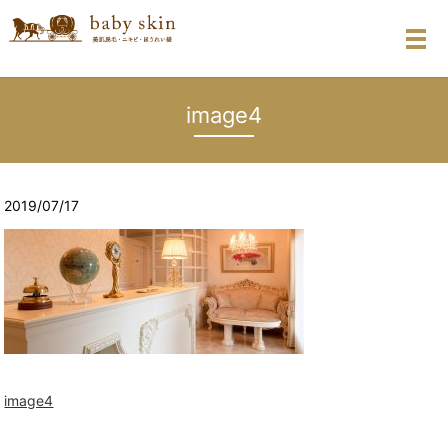
メ
image4
2019/07/17
image4