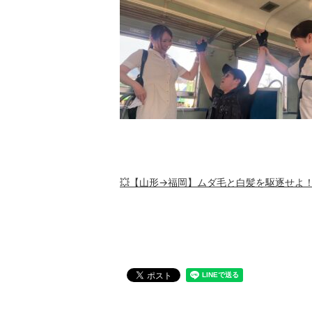
💥【山形→福岡】ムダ毛と白髪を駆逐せよ