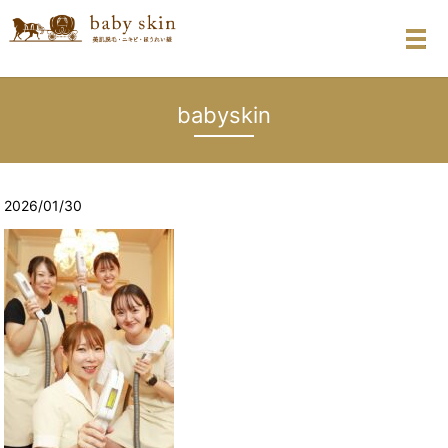
メ
babyskin
2026/01/30